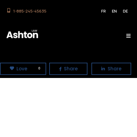
1-885-245-45635
FR
EN
DE
Love
Share
Share
0